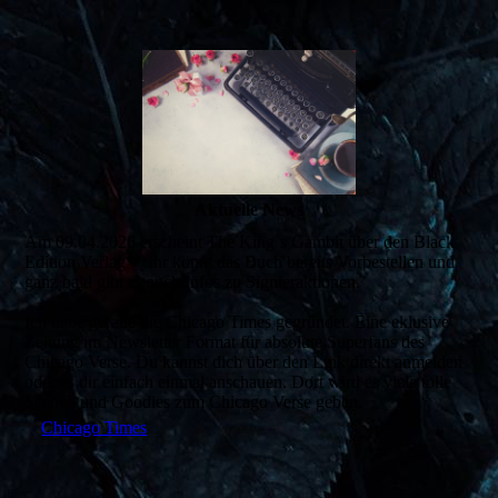
Aktuelle News
Am 09.04.2026 erscheint The King´s Gambit über den Black
Edition Verlag🖤 Ihr könnt das Buch bereits Vorbestellen und
ganz bald gibt es auch Infos zu Signieraktionen.
Ich habe gerade die Chicago Times gegründet. Eine eklusive
Zeitung im Newsletter Format für absolute Superfans des
Chicago Verse. Du kannst dich über den Link direkt anmelden
oder es dir einfach einmal anschauen. Dort wird es viele tolle
Sachen und Goodies zum Chicago Verse geben.
Chicago Times