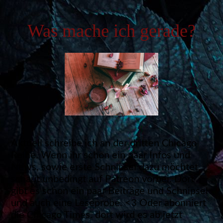
Was mache ich gerade?
Aktuell schreibe ich an der dritten Chicago
Reihe. Wenn ihr schon ein paar Infos und
News, sowie erste Schnipsel dazu möchtet,
schaut unbedingt auf Patreon vorbei. Dort
gibt es schon ein paar Beiträge und Schnipsel
und auch eine Leseprobe. <3 Oder abonniert
die Chicago Times, dort wird es ab jetzt